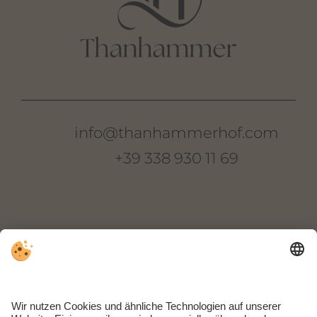
info@thanhammerhof.com
+39 338 930 11 69
Thanhammer
Oberkreuther Weg 22
I-39018 Terlan