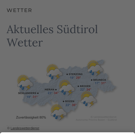
WETTER
Aktuelles Südtirol
Wetter
©
Landeswetterdienst