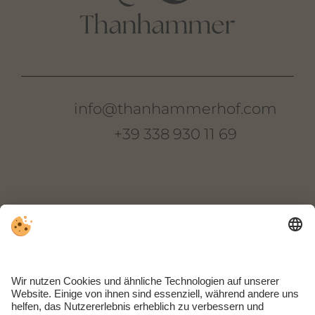
info@thanhammerhof.com
+39 338 930 11 69
Thanhammer
Oberkreuther Weg 22
I-39018 Terlan
Südtirol | Italien