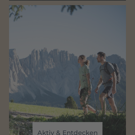
gebuchten Gesamtbetrages
Stornierung innerhalb der
letzten
Woche
vor Anreise
-90 %
des
gebuchten Gesamtbetrages
Bei
vorzeitiger Abreise
, bei
verspätetem Urlaubsantritt
oder bei
Nichterscheinen
(„no show“) wird der
gesamte gebuchte Betrag
berechnet
Eine
Stornierung
, aus welchen Gründen auch
immer, ist nie eine schöne Sache. Deshalb
empfehlen wir euch den Abschluss einer
Reiserücktrittsversicherung
.
Roter Hahn-Stornoschutz
Versicherungsbedingungen
Aktiv & Entdecken