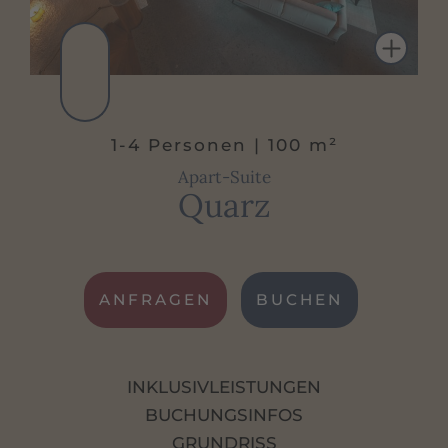
berechnet und vor Ort eingehoben wird.
Klimaanlage
Parkagarage
Sat-TV
Gratis W-LAN im gesamten Haus
1-4 Personen | 100 m²
Apart-Suite
Quarz
ANFRAGEN
BUCHEN
INKLUSIVLEISTUNGEN
BUCHUNGSINFOS
GRUNDRISS