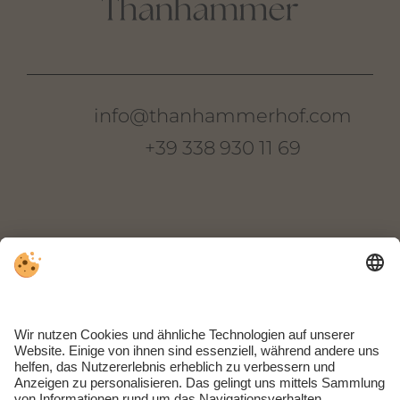
info@thanhammerhof.com
+39 338 930 11 69
Thanhammer
Oberkreuther Weg 22
I-39018 Terlan
Südtirol | Italien