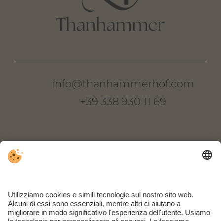
info@thanhammerhof.com
+39 338 930 11 69
Thanhammer
Via Novale di Sopra 22
I-39018 Terlano
Alto Adige | Italia