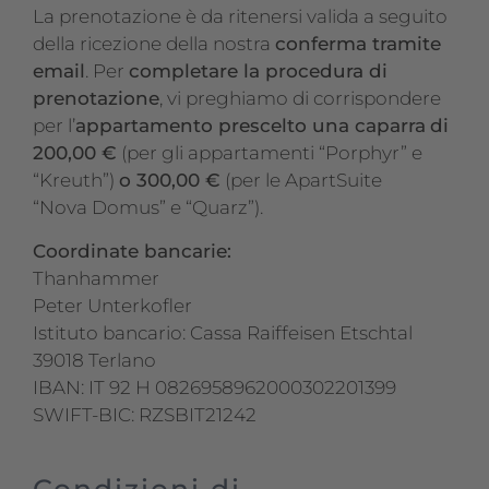
La prenotazione è da ritenersi valida a seguito
della ricezione della nostra
conferma tramite
email
. Per
completare la procedura di
prenotazione
, vi preghiamo di corrispondere
per l’
appartamento prescelto una caparra
di
200,00 €
(per gli appartamenti “Porphyr” e
“Kreuth”)
o 300,00 €
(per le ApartSuite
“Nova Domus” e “Quarz”).
Coordinate bancarie:
Thanhammer
Peter Unterkofler
Istituto bancario: Cassa Raiffeisen Etschtal
39018 Terlano
IBAN: IT 92 H 0826958962000302201399
SWIFT-BIC: RZSBIT21242
Condizioni di