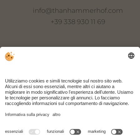
info@thanhammerhof.com
+39 338 930 11 69
Thanhammer
Via Novale di Sopra 22
I-39018 Terlano
Alto Adige | Italia
ARRIVO