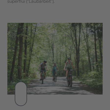
superflui (“Laubarbeit”).