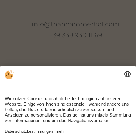
info@thanhammerhof.com
+39 338 930 11 69
Thanhammer
Oberkreuther Weg 22
I-39018 Terlan
Südtirol | Italien
ANREISE