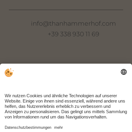
info@thanhammerhof.com
+39 338 930 11 69
Thanhammer
Oberkreuther Weg 22
I-39018 Terlan
Südtirol | Italien
ANREISE